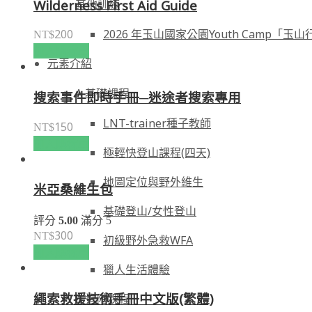
Wilderness First Aid Guide
其他訓練
2026 年玉山國家公園Youth Camp「玉山
200
NT$
加入購物車
元素介紹
A 基礎課程
搜索事件即時手冊─迷途者搜索專用
LNT-trainer種子教師
150
NT$
加入購物車
極輕快登山課程(四天)
地圖定位與野外維生
米亞桑維生包
基礎登山/女性登山
評分
5.00
滿分 5
300
NT$
初級野外急救WFA
加入購物車
獵人生活體驗
繩索救援技術手冊中文版(繁體)
B 進階課程