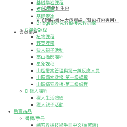
基礎攀岩課程
米亞桑維生包
探勘課程
基礎攀冰
6個裝-維生大塑膠袋（背包打包專用）
Bridge野外急救橋接急救訓練
C 選修課程
會員帳戶
植物課程
野菜課程
獵人親子活動
高山攝影課程
星象課程
山區搜索管理與第一線反應人員
山區繩索救援-第一級課程
山區繩索救援-第二級課程
D 獵人課程
獵人生活體驗
獵人親子活動
熱賣商品
書籍/手冊
繩索救援技術手冊中文版(繁體)