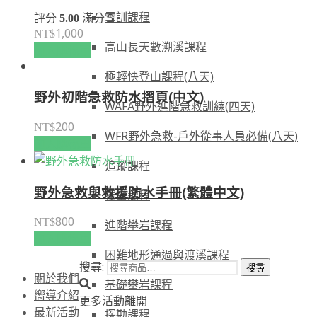
雪訓課程
評分
5.00
滿分 5
1,000
NT$
高山長天數溯溪課程
加入購物車
極輕快登山課程(八天)
野外初階急救防水摺頁(中文)
WAFA野外進階急救訓練(四天)
200
NT$
WFR野外急救-戶外從事人員必備(八天)
加入購物車
追蹤課程
野外急救與救援防水手冊(繁體中文)
獨攀課程
800
NT$
進階攀岩課程
加入購物車
困難地形通過與渡溪課程
搜尋:
搜尋
關於我們
基礎攀岩課程
嚮導介紹
更多活動
離開
探勘課程
最新活動