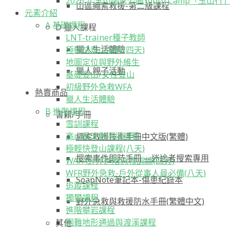
2026 年玉山國家公園Youth Camp「玉山行
山區繩索救援-第二級課程
元素介紹
A 基礎課程
D 獵人課程
LNT-trainer種子教師
獵人生活體驗
極輕快登山課程(四天)
地圖定位與野外維生
獵人親子活動
基礎登山/女性登山
初級野外急救WFA
熱賣商品
獵人生活體驗
B 進階課程
書籍/手冊
雪訓課程
高山長天數溯溪課程
繩索救援技術手冊中文版(繁體)
極輕快登山課程(八天)
搜索事件即時手冊 ─ 迷途者搜索專用
WAFA野外進階急救訓練(四天)
WFR野外急救-戶外從事人員必備(八天)
SoapNote筆記本-傷患紀錄本
追蹤課程
獨攀課程
野外急救與救援防水手冊(繁體中文)
進階攀岩課程
困難地形通過與渡溪課程
其他