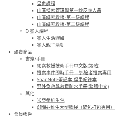
星象課程
山區搜索管理與第一線反應人員
山區繩索救援-第一級課程
山區繩索救援-第二級課程
D 獵人課程
獵人生活體驗
獵人親子活動
熱賣商品
書籍/手冊
繩索救援技術手冊中文版(繁體)
搜索事件即時手冊 ─ 迷途者搜索專用
SoapNote筆記本-傷患紀錄本
野外急救與救援防水手冊(繁體中文)
其他
米亞桑維生包
6個裝-維生大塑膠袋（背包打包專用）
會員帳戶