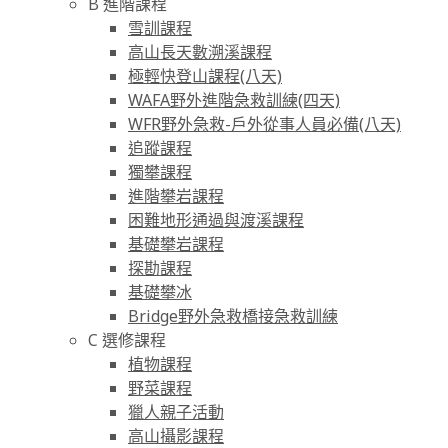
B 進階課程
雪訓課程
高山長天數溯溪課程
極輕快登山課程(八天)
WAFA野外進階急救訓練(四天)
WFR野外急救-戶外從事人員必備(八天)
追蹤課程
獨攀課程
進階攀岩課程
困難地形通過與渡溪課程
基礎攀岩課程
探勘課程
基礎攀冰
Bridge野外急救橋接急救訓練
C 選修課程
植物課程
野菜課程
獵人親子活動
高山攝影課程