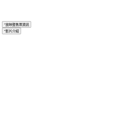
”放映暨售票資訊
”影片介紹